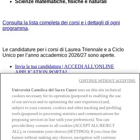
Scienze matematiche, fisiche e naturali
Consulta la lista completa dei corsi e i dettagli di ogni
programma
.
Le candidature per i corsi di Laurea Triennale e a Ciclo
Unico per l’anno accademico 2026/27 sono aperte.
Invia la tua candidatura | ACCEDI ALL'ONLINE
APPLICATION PORTAL
Scarica la brochure
CONTINUE WITHOUT ACCEPTING
Università Cattolica del Sacro Cuore
uses on this site technical
cookies necessary for its operation (purposed to enabling the use
About the University
of our services and to optimising the user experience) and,
Undergraduate programmes
subject to your consent, cookies and other tracking and profiling
Graduate programmes
tools (purposed to processing statistics and communications for
Study
proposing services in line with your preferences). You can
Experiential learning
provide/deny consent to all cookies (ACCEPT ALL/REJECT
Wifi and Eduroam
ALL), or customise your choices (SETTINGS). If you close the
Cloudmail-iCatt
banner without making any choices, navigation will continue
Erasmus policy statement